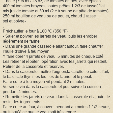
1 boîte (796 ml / 28 oz) de tomates en dés, avec épices
400 ml tomates broyées, toutes prêtes 1 2/3 de tasse( J'ai
mis jus de tomate et 30 ml (2 c.à soupe de pâte de tomates)
250 ml bouillon de veau ou de poulet, chaud 1 tasse
sel et poivre•
.
Préchauffer le four à 180 °C (350 °F).
• Saler et poivrer les jarrets de veau, puis les enrober
légèrement de farine.
• Dans une grande casserole allant aufour, faire chauffer
l’huile d’olive à feu moyen.
Y faire dorer 4 jarrets de veau, 5 minutes de chaque côté.
Les retirer et répéter l’opération avec les jarrets qui restent.
Retirer de la casserole et réserver.
• Dans la casserole, mettre l’oignon,la carotte, le céleri, l’ail,
le basilic,le thym, les feuilles de laurier et le persil.
Faire cuire à feu moyen-vif pendant 2 minutes.
Verser le vin dans la casserole et poursuivre la cuisson
pendant 4 minutes.
• Remettre les jarrets de veau dans la casserole et ajouter le
reste des ingrédients.
Faire cuire au four, à couvert, pendant au moins 1 1/2 heure,
ou jusqu’à ce que le veau soit très tendre.