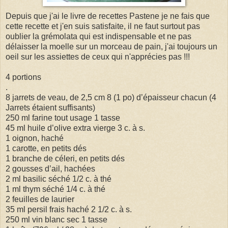
Depuis que j'ai le livre de recettes Pastene je ne fais que
cette recette et j'en suis satisfaite, il ne faut surtout pas
oublier la grémolata qui est indispensable et ne pas
délaisser la moelle sur un morceau de pain, j'ai toujours un
oeil sur les assiettes de ceux qui n'apprécies pas !!!
4 portions
.
8 jarrets de veau, de 2,5 cm 8 (1 po) d’épaisseur chacun (4
Jarrets étaient suffisants)
250 ml farine tout usage 1 tasse
45 ml huile d’olive extra vierge 3 c. à s.
1 oignon, haché
1 carotte, en petits dés
1 branche de céleri, en petits dés
2 gousses d’ail, hachées
2 ml basilic séché 1/2 c. à thé
1 ml thym séché 1/4 c. à thé
2 feuilles de laurier
35 ml persil frais haché 2 1/2 c. à s.
250 ml vin blanc sec 1 tasse